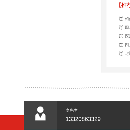
【推
如
四
探
四
.
李先生
13320863329