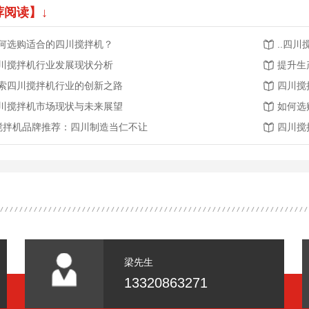
荐阅读】↓
何选购适合的四川搅拌机？
..四
川搅拌机行业发展现状分析
提升生
索四川搅拌机行业的创新之路
四川搅
川搅拌机市场现状与未来展望
如何选
.搅拌机品牌推荐：四川制造当仁不让
四川搅
梁先生
13320863271