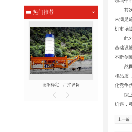
领域中
其
热门推荐
来满足
机市场
此
基础设
不断创
然
和品质
拌设备
德阳稳定土厂拌设备
德阳搅
化竞争
综
机遇，
上一篇