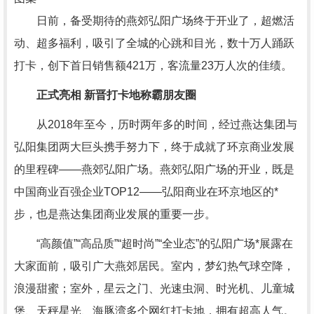
日前，备受期待的燕郊弘阳广场终于开业了，超燃活
动、超多福利，吸引了全城的心跳和目光，数十万人踊跃
打卡，创下首日销售额421万，客流量23万人次的佳绩。
正式亮相 新晋打卡地称霸朋友圈
从2018年至今，历时两年多的时间，经过燕达集团与
弘阳集团两大巨头携手努力下，终于成就了环京商业发展
的里程碑——燕郊弘阳广场。燕郊弘阳广场的开业，既是
中国商业百强企业TOP12——弘阳商业在环京地区的*
步，也是燕达集团商业发展的重要一步。
“高颜值”“高品质”“超时尚”“全业态”的弘阳广场*展露在
大家面前，吸引广大燕郊居民。室内，梦幻热气球空降，
浪漫甜蜜；室外，星云之门、光速虫洞、时光机、儿童城
堡、天秤星光、海豚湾多个网红打卡地，拥有超高人气。