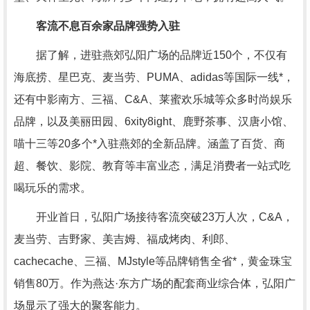
客流不息百余家品牌强势入驻
据了解，进驻燕郊弘阳广场的品牌近150个，不仅有
海底捞、星巴克、麦当劳、PUMA、adidas等国际一线*，
还有中影南方、三福、C&A、莱蜜欢乐城等众多时尚娱乐
品牌，以及美丽田园、6xity8ight、鹿野茶事、汉唐小馆、
喵十三等20多个*入驻燕郊的全新品牌。涵盖了百货、商
超、餐饮、影院、教育等丰富业态，满足消费者一站式吃
喝玩乐的需求。
开业首日，弘阳广场接待客流突破23万人次，C&A，
麦当劳、吉野家、美吉姆、福成烤肉、利郎、
cachecache、三福、MJstyle等品牌销售全省*，黄金珠宝
销售80万。作为燕达·东方广场的配套商业综合体，弘阳广
场显示了强大的聚客能力。